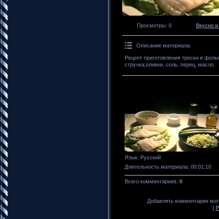
Просмотры
: 0
Вкусно и
Описание материала
:
Рецепт приготовления трески в фоль
стручка;оливки, соль, перец, масло.
Язык
: Русский
Длительность материала
: 00:01:10
Всего комментариев
:
0
Добавлять комментарии могу
[
Р