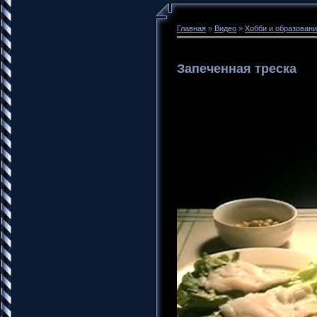
Главная
»
Видео
»
Хобби и образован
Запеченная треска