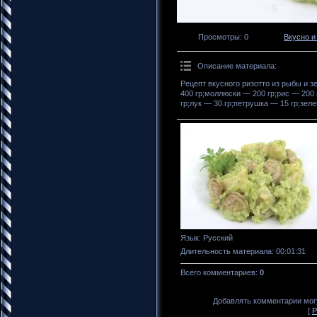
Просмотры
: 0
Вкусно и
Описание материала
:
Рецепт вкусного ризотто из рыбы и 
400 гр;моллюски — 200 гр;рис — 200 
гр;лук — 30 гр;петрушка — 15 гр;зел
Язык
: Русский
Длительность материала
: 00:01:31
Всего комментариев
:
0
Добавлять комментарии могу
[
Р