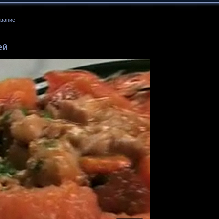
ование
ей