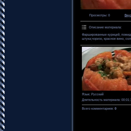
Просмотры
: 0
Вку
Описание материала
:
Фаршированные курицей, помид
штука;чоризо, красное вино, сол
Язык
: Русский
Длительность материала
: 00:01:
Всего комментариев
:
0