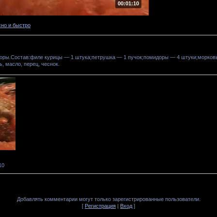
00:01:10
сно и быстро
оры.Состав:филе курицы — 1 штука;петрушка — 1 пучок;помидоры — 4 штуки;морковь
ь, масло, перец, чеснок.
10
Добавлять комментарии могут только зарегистрированные пользователи.
[
Регистрация
|
Вход
]