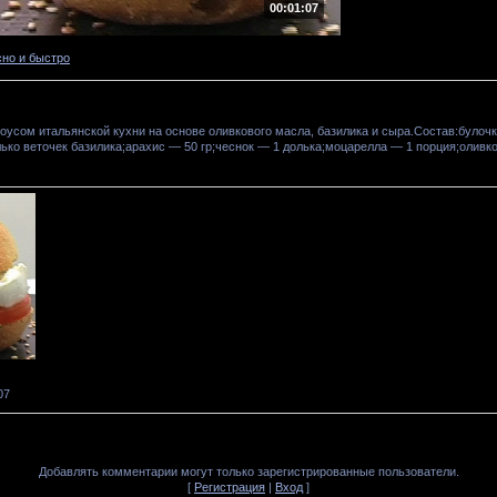
00:01:07
сно и быстро
усом итальянской кухни на основе оливкового масла, базилика и сыра.Состав:булоч
ько веточек базилика;арахис — 50 гр;чеснок — 1 долька;моцарелла — 1 порция;оливко
07
Добавлять комментарии могут только зарегистрированные пользователи.
[
Регистрация
|
Вход
]