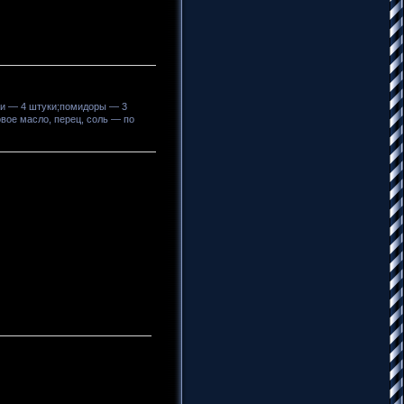
ки — 4 штуки;помидоры — 3
вое масло, перец, соль — по