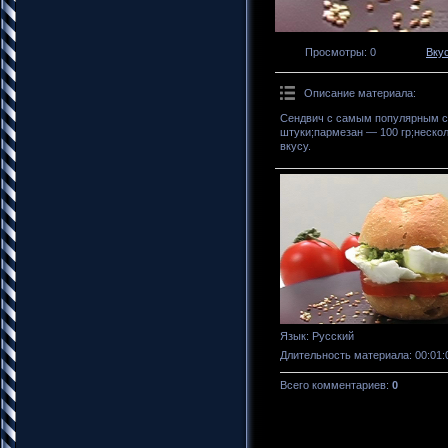
Просмотры
: 0
Вку
Описание материала
:
Сендвич с самым популярным со
штуки;пармезан — 100 гр;нескол
вкусу.
Язык
: Русский
Длительность материала
: 00:01:
Всего комментариев
:
0