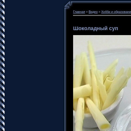
Главная
»
Видео
»
Хобби и образован
Шоколадный суп