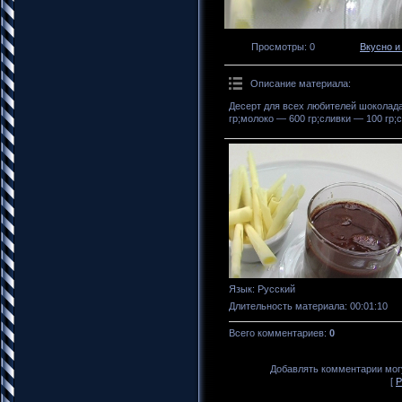
Просмотры
: 0
Вкусно и
Описание материала
:
Десерт для всех любителей шоколад
гр;молоко — 600 гр;сливки — 100 гр;
Язык
: Русский
Длительность материала
: 00:01:10
Всего комментариев
:
0
Добавлять комментарии могу
[
Р