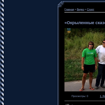
Главная
»
Видео
»
Спорт
«Окрыленные сказ
Просмотры
: 0
1. R