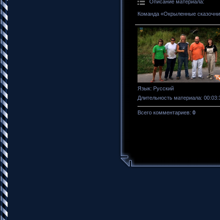
Описание материала
:
Команда «Окрыленные сказочник
Язык
: Русский
Длительность материала
: 00:03:
Всего комментариев
:
0