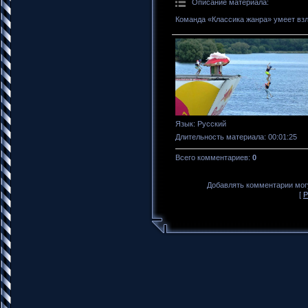
Описание материала
:
Команда «Классика жанра» умеет взл
Язык
: Русский
Длительность материала
: 00:01:25
Всего комментариев
:
0
Добавлять комментарии могу
[
Р