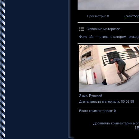
Просмотры
: 0
Скейтбо
Описание материала
:
Фристайл — стиль, в котором трюки 
Язык
: Русский
Длительность материала
: 00:02:59
Всего комментариев
:
0
Добавлять комментарии могу
[
Р