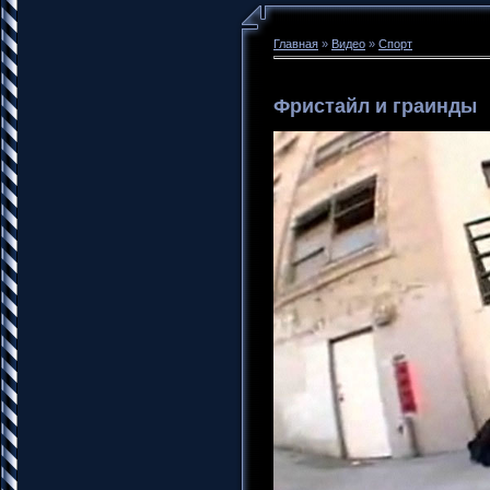
Главная
»
Видео
»
Спорт
Фристайл и граинды