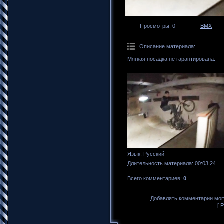
Просмотры
: 0
BMX
Описание материала
:
Мягкая посадка не гарантирована.
Язык
: Русский
Длительность материала
: 00:03:24
Всего комментариев
:
0
Добавлять комментарии могу
[
Р