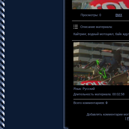
Просмотры
: 0
BMX
Описание материала
:
Кайтринг, водный мотоцикл, байк жду
Язык
: Русский
Длительность материала
: 00:02:58
Всего комментариев
:
0
Добавлять комментарии могу
[
Р