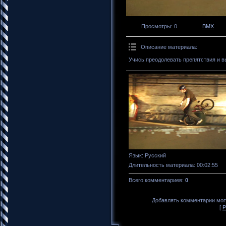
Просмотры
: 0
BMX
Описание материала
:
Учись преодолевать препятствия и в
Язык
: Русский
Длительность материала
: 00:02:55
Всего комментариев
:
0
Добавлять комментарии могу
[
Р