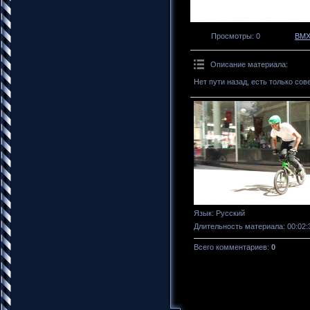
Просмотры
: 0
BM
Описание материала
:
Нет пути назад, есть только с
Язык
: Русский
Длительность материала
: 00:02:
Всего комментариев
:
0