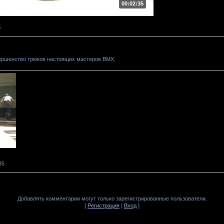
00:02:35
X
овершенство трюков настоящих мастеров BMX.
35
Добавлять комментарии могут только зарегистрированные пользователи.
[
Регистрация
|
Вход
]