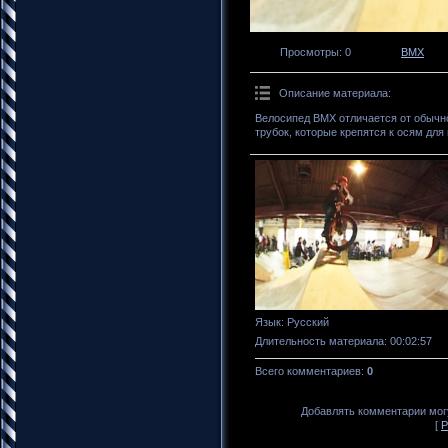
Просмотры
: 0
BMX
Описание материала
:
Велосипед BMX отличается от обычн
трубок, которые крепятся к осям для
Язык
: Русский
Длительность материала
: 00:02:57
Всего комментариев
:
0
Добавлять комментарии могу
[
Р