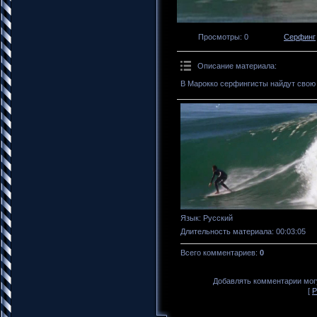
Просмотры
: 0
Серфинг
Описание материала
:
В Марокко серфингисты найдут свою 
Язык
: Русский
Длительность материала
: 00:03:05
Всего комментариев
:
0
Добавлять комментарии могу
[
Р