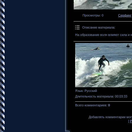
Просмотры
: 0
Серфинг
Описание материала
:
На образование волн влияют сила и 
Язык
: Русский
Длительность материала
: 00:03:33
Всего комментариев
:
0
Добавлять комментарии могу
[
Р