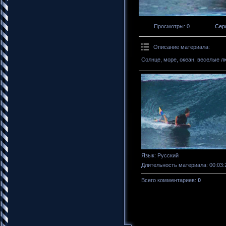
Просмотры
: 0
Сер
Описание материала
:
Солнце, море, океан, веселые л
Язык
: Русский
Длительность материала
: 00:03:
Всего комментариев
:
0