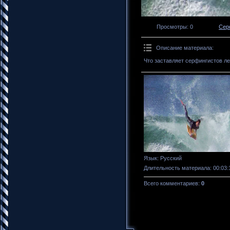
Просмотры
: 0
Сер
Описание материала
:
Что заставляет серфингистов л
Язык
: Русский
Длительность материала
: 00:03:
Всего комментариев
:
0