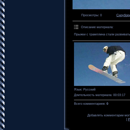
Просмотры
: 0
Сноубор
Описание материала
:
Прыжки с трамплина стали развивать
Язык
: Русский
Длительность материала
: 00:03:17
Всего комментариев
:
0
Добавлять комментарии могу
[
Р