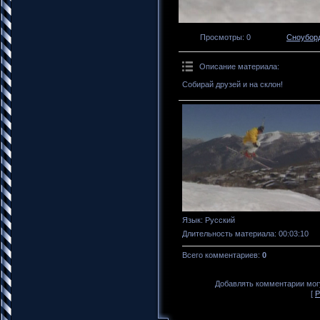
Просмотры
: 0
Сноубор
Описание материала
:
Собирай друзей и на склон!
Язык
: Русский
Длительность материала
: 00:03:10
Всего комментариев
:
0
Добавлять комментарии могу
[
Р