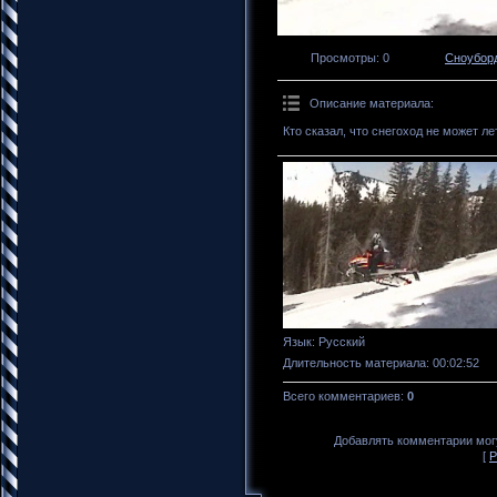
Просмотры
: 0
Сноубор
Описание материала
:
Кто сказал, что снегоход не может ле
Язык
: Русский
Длительность материала
: 00:02:52
Всего комментариев
:
0
Добавлять комментарии могу
[
Р