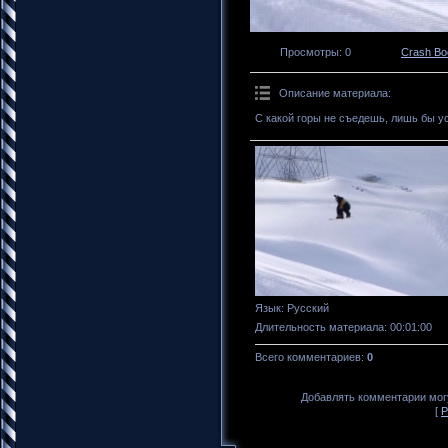
Просмотры
: 0
Crash B
Описание материала
:
С какой горы не съедешь, лишь бы у
Язык
: Русский
Длительность материала
: 00:01:00
Всего комментариев
:
0
Добавлять комментарии могу
[
Р