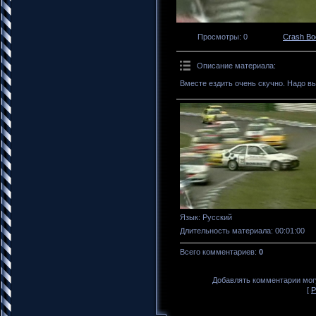
Просмотры
: 0
Crash B
Описание материала
:
Вместе ездить очень скучно. Надо в
Язык
: Русский
Длительность материала
: 00:01:00
Всего комментариев
:
0
Добавлять комментарии могу
[
Р