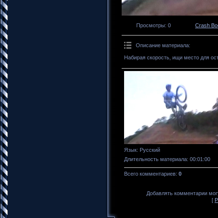
Просмотры
: 0
Crash B
Описание материала
:
Набирая скорость, ищи место для ос
Язык
: Русский
Длительность материала
: 00:01:00
Всего комментариев
:
0
Добавлять комментарии могу
[
Р