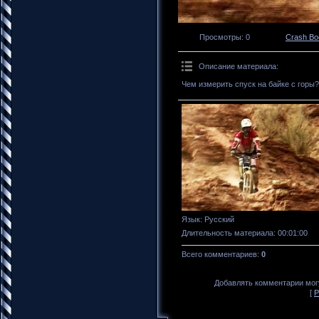
Просмотры
: 0
Crash B
Описание материала
:
Чем измерить спуск на байке с горы?
Язык
: Русский
Длительность материала
: 00:01:00
Всего комментариев
:
0
Добавлять комментарии могу
[
Р