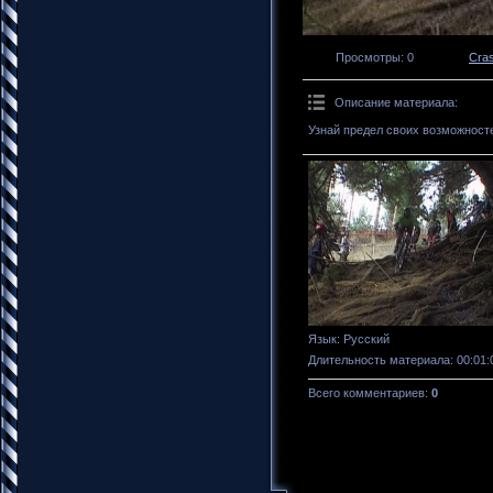
Просмотры
: 0
Cra
Описание материала
:
Узнай предел своих возможносте
Язык
: Русский
Длительность материала
: 00:01:
Всего комментариев
:
0