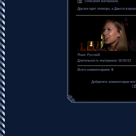
Описание материала
:
Друзья едят попкорн, а Дакота взрыв
Язык
: Русский
Длительность материала
: 00:00:52
Всего комментариев
:
0
Добавлять комментарии могу
[
Р