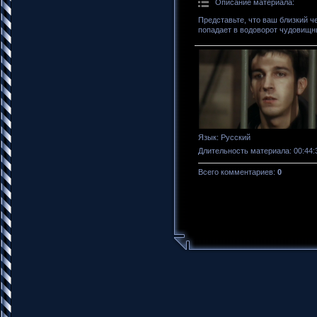
Описание материала
:
Представьте, что ваш близкий ч
попадает в водоворот чудовищн
Язык
: Русский
Длительность материала
: 00:44:
Всего комментариев
:
0