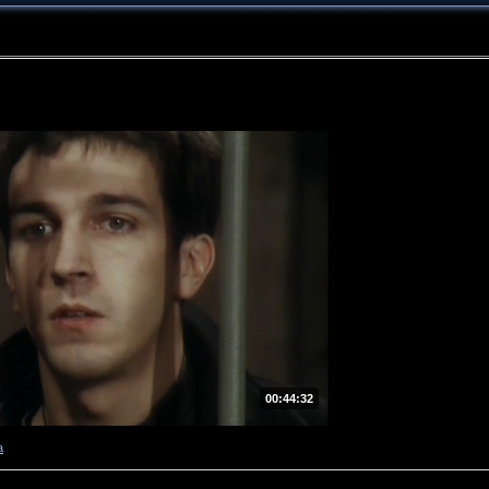
00:44:32
а