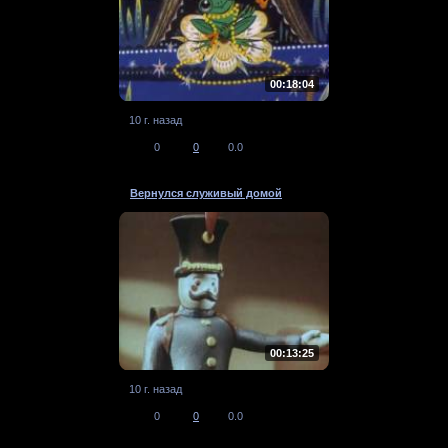
00:18:04
10 г. назад
0
0
0.0
Вернулся служивый домой
00:13:25
10 г. назад
0
0
0.0