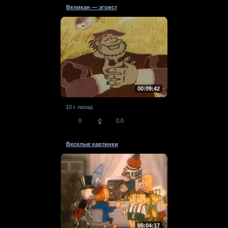
Великан — эгоист
00:09:42
10 г. назад
0
0
0.0
Веселые картинки
00:04:17