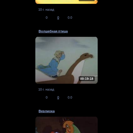
10 г. назад
0
0
0.0
Волшебная птица
00:19:18
10 г. назад
0
0
0.0
Верлиока