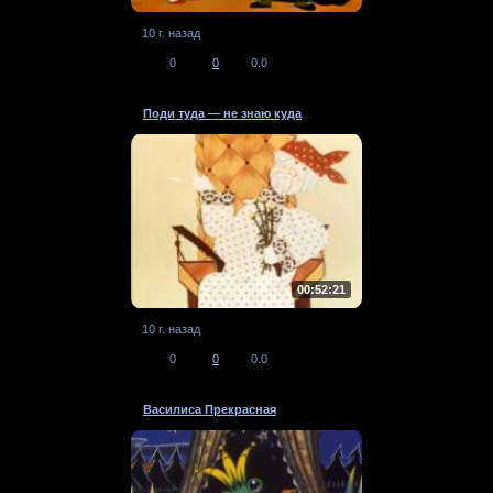
10 г. назад
0
0
0.0
Поди туда — не знаю куда
00:52:21
10 г. назад
0
0
0.0
Василиса Прекрасная