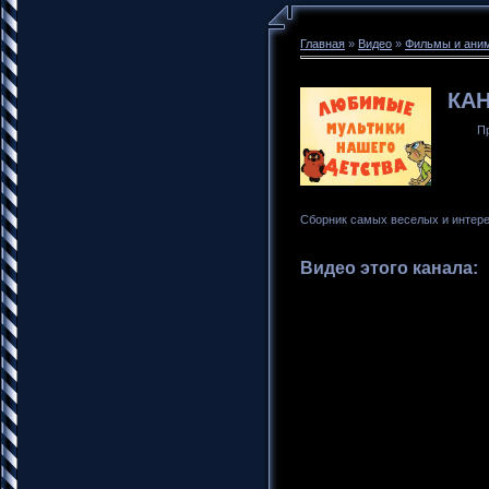
Главная
»
Видео
»
Фильмы и ани
КА
П
Сборник самых веселых и интер
Видео этого канала
: