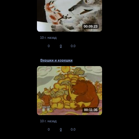
00:09:23
10 г. назад
0
0
0.0
Вершки и корешки
00:11:35
10 г. назад
0
0
0.0