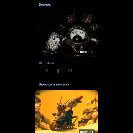
Волчок
00:06:05
10 г. назад
0
0
0.0
Ванюша и великан
00:08:51