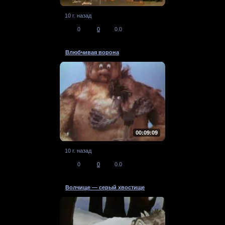
10 г. назад
0
0
0.0
Влюбчивая ворона
00:09:09
10 г. назад
0
0
0.0
Волчище — серый хвостище