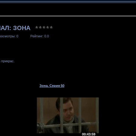
АЛ: ЗОНА
росмотры
: 0
Рейтинг
: 0.0
 прикрас.
Зона. Серия 50
00:43:59