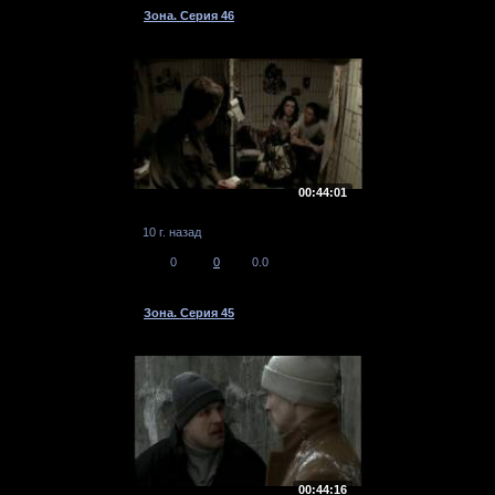
Зона. Серия 46
00:44:01
10 г. назад
0
0
0.0
Зона. Серия 45
00:44:16