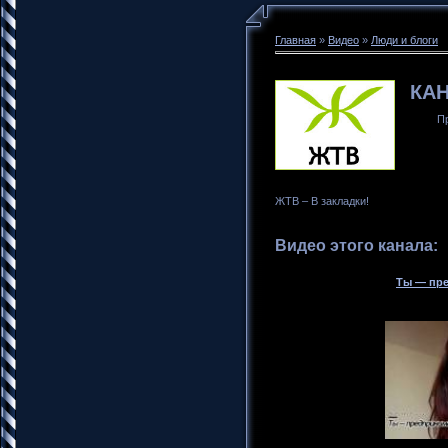
Главная
»
Видео
»
Люди и блоги
КАН
П
ЖТВ – В закладки!
Видео этого канала
:
Ты — пре