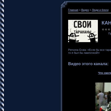
Главная
»
Видео
»
Люди и блоги
КА
П
Persona Grata: «Если бы все тар
то я был бы лампочкой!»
Видео этого канала
:
Что смот