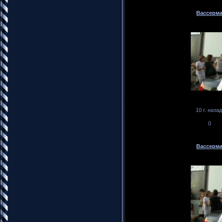
Вассерма
10 г. назад
0
Вассерма