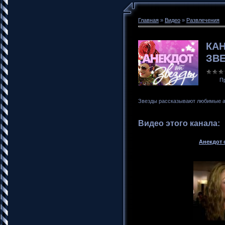
Главная
»
Видео
»
Развлечения
КАН
ЗВ
П
Звезды рассказывают любимые а
Видео этого канала
:
Анекдот 