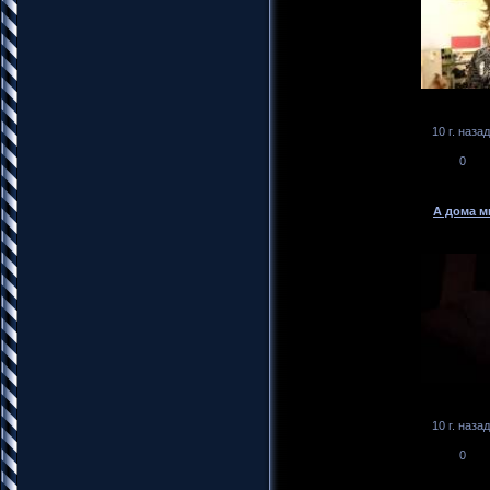
10 г. назад
0
А дома м
10 г. назад
0