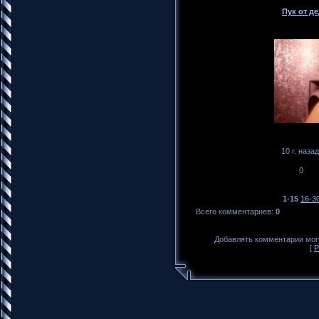
Пук от д
10 г. назад
0
1-15
16-3
Всего комментариев
:
0
Добавлять комментарии могу
[
Р