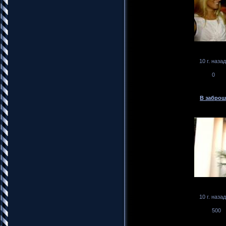
10 г. назад
0
В заброш
10 г. назад
500