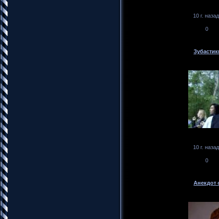
10 г. назад
0
Зубастик
10 г. назад
0
Анекдот о