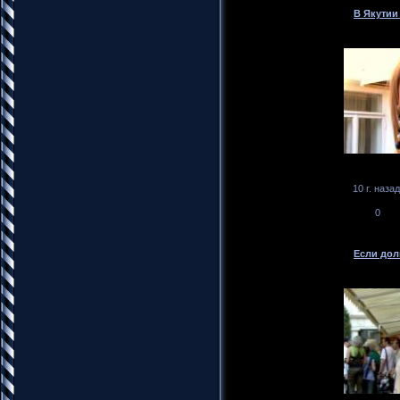
В Якутии
10 г. назад
0
Если дол