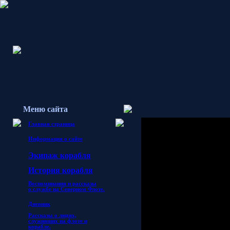
Меню сайта
Главная страница
Информация о сайте
Гостям запрещен
Экипаж корабля
И
стория корабля
Воспоминания и рассказы
о службе
на Северном Флоте.
Дневник
Рассказы о людях,
служивших на флоте и
корабле.