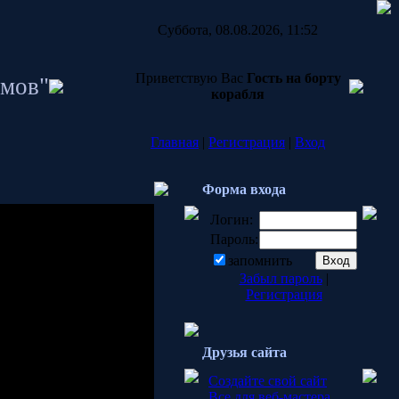
Суббота, 08.08.2026, 11:52
Приветствую Вас
Гость на борту
мов"
корабля
Главная
|
Регистрация
|
Вход
Форма входа
Логин:
Пароль:
ак пользователь.
запомнить
Забыл пароль
|
Регистрация
Друзья сайта
Создайте свой сайт
Все для веб-мастера