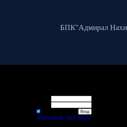
БПК"Адмирал Нахи
о просматривать данную страницу, пожалуйста войдите на сайт к
Логин:
Пароль:
запомнить
Забыл пароль
|
Регистрация