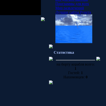
Программы для всех
Мир развлечений
Лучшие сайты Рунета
Статистика
на борту корабля всего:
1
Гостей:
1
Нахимовцев:
0