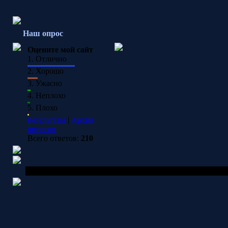
Наш опрос
Оцените мой сайт
1.
Отлично
2.
Хорошо
3.
Ужасно
4.
Неплохо
5.
Плохо
Результаты
|
Архив
опросов
Всего ответов:
210
Copyright MyCorp © 2026