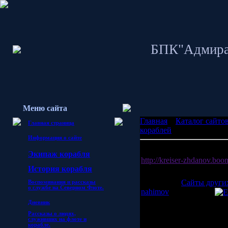
БПК"Адмира
Меню сайта
Главная
»
Каталог сайто
Главная страница
кораблей
Информация о сайте
Крейсер "Жданов"
Экипаж корабля
http://kreiser-zhdanov.boo
И
стория корабля
О крейсере "Жданов"
Категория:
Сайты други
Воспоминания и рассказы
о службе
на Северном Флоте.
nahimov
| Автор:
Nik
Переходов:
273
Дневник
Рассказы о людях,
Всего комментариев:
0
служивших на флоте и
корабле.