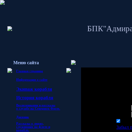
БПК"Адмира
Меню сайта
Главная страница
Информация о сайте
Гостям запрещено 
Экипаж корабля
пожалуйста войди
И
стория корабля
Воспоминания и рассказы
Логин:
о службе
на Северном Флоте.
Пароль:
Дневник
запо
Рассказы о людях,
Забыл 
служивших на флоте и
корабле.