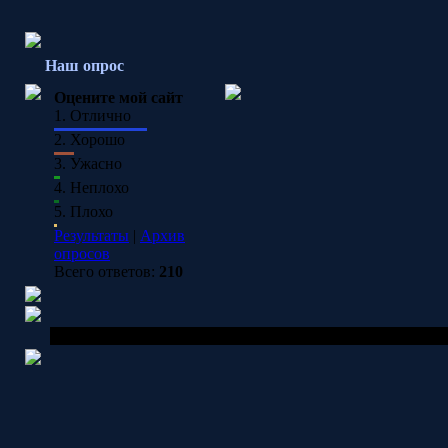
Наш опрос
Оцените мой сайт
1.
Отлично
2.
Хорошо
3.
Ужасно
4.
Неплохо
5.
Плохо
Результаты
|
Архив
опросов
Всего ответов:
210
Copyright MyCorp © 2026