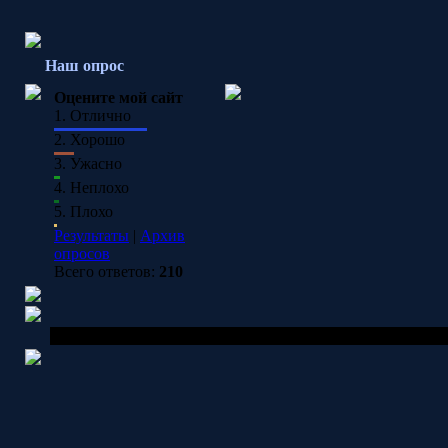
Наш опрос
Оцените мой сайт
1.
Отлично
2.
Хорошо
3.
Ужасно
4.
Неплохо
5.
Плохо
Результаты
|
Архив
опросов
Всего ответов:
210
Copyright MyCorp © 2026