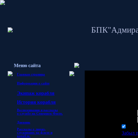
БПК"Адмира
Меню сайта
Главная страница
Информация о сайте
Гостям запрещено 
Экипаж корабля
пожалуйста войди
И
стория корабля
Воспоминания и рассказы
Логин:
о службе
на Северном Флоте.
Пароль:
Дневник
запо
Рассказы о людях,
Забыл 
служивших на флоте и
корабле.