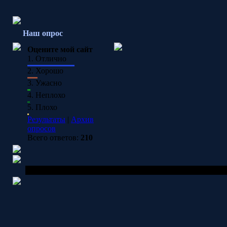
Наш опрос
Оцените мой сайт
1.
Отлично
2.
Хорошо
3.
Ужасно
4.
Неплохо
5.
Плохо
Результаты
|
Архив
опросов
Всего ответов:
210
Copyright MyCorp © 2026