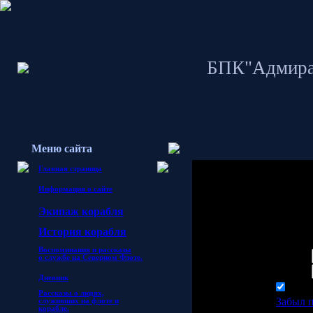
БПК"Адмира
Меню сайта
Главная страница
Информация о сайте
Гостям запрещено 
Экипаж корабля
пожалуйста войди
И
стория корабля
Воспоминания и рассказы
Логин:
о службе
на Северном Флоте.
Пароль:
Дневник
запо
Рассказы о людях,
Забыл 
служивших на флоте и
корабле.