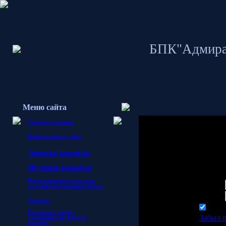
БПК"Адмира
Меню сайта
Главная страница
Информация о сайте
Гостям запрещено 
Экипаж корабля
пожалуйста войди
И
стория корабля
Воспоминания и рассказы
Логин:
о службе
на Северном Флоте.
Пароль:
Дневник
запо
Рассказы о людях,
Забыл 
служивших на флоте и
корабле.