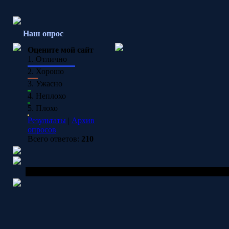
Наш опрос
Оцените мой сайт
1.
Отлично
2.
Хорошо
3.
Ужасно
4.
Неплохо
5.
Плохо
Результаты
|
Архив
опросов
Всего ответов:
210
Copyright MyCorp © 2026